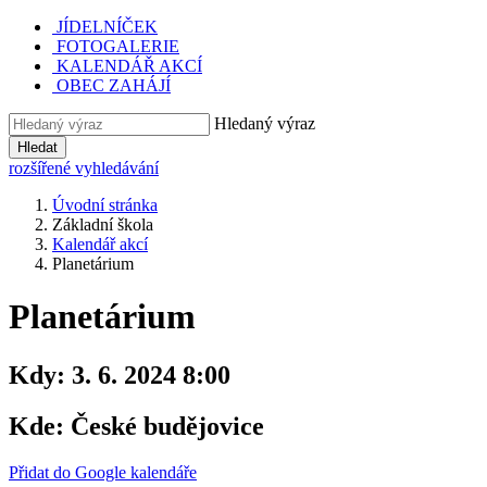
JÍDELNÍČEK
FOTOGALERIE
KALENDÁŘ AKCÍ
OBEC ZAHÁJÍ
Hledaný výraz
Hledat
rozšířené vyhledávání
Úvodní stránka
Základní škola
Kalendář akcí
Planetárium
Planetárium
Kdy:
3. 6. 2024 8:00
Kde:
České budějovice
Přidat do Google kalendáře