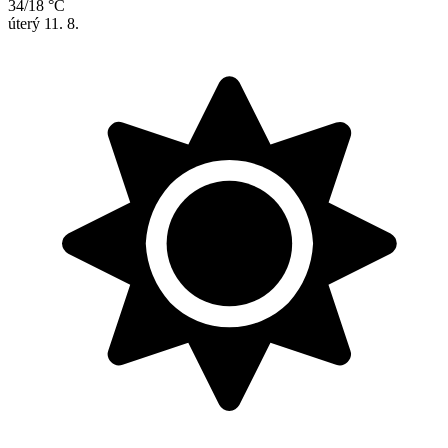
34/18 °C
úterý
11. 8.