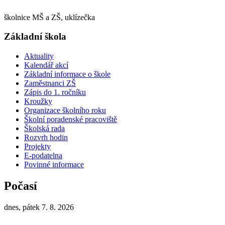
školnice MŠ a ZŠ, uklízečka
Základní škola
Aktuality
Kalendář akcí
Základní informace o škole
Zaměstnanci ZŠ
Zápis do 1. ročníku
Kroužky
Organizace školního roku
Školní poradenské pracoviště
Školská rada
Rozvrh hodin
Projekty
E-podatelna
Povinné informace
Počasí
dnes, pátek 7. 8. 2026