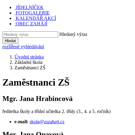
JÍDELNÍČEK
FOTOGALERIE
KALENDÁŘ AKCÍ
OBEC ZAHÁJÍ
Hledaný výraz
Hledat
rozšířené vyhledávání
Úvodní stránka
Základní škola
Zaměstnanci ZŠ
Zaměstnanci ZŠ
Mgr. Jana Hrabincová
ředitelka školy a třídní učitelka 2. třídy (3., 4. a 5. ročník)
e-mail:
skola@zszahaji.cz
Mgr. Jana Opavová