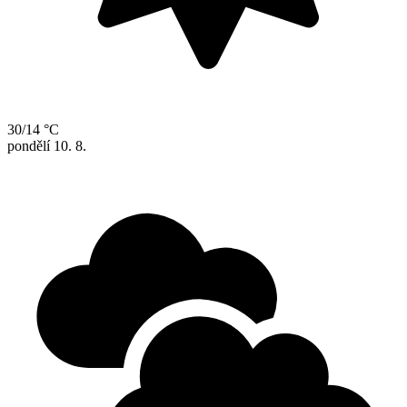
30/14 °C
pondělí
10. 8.