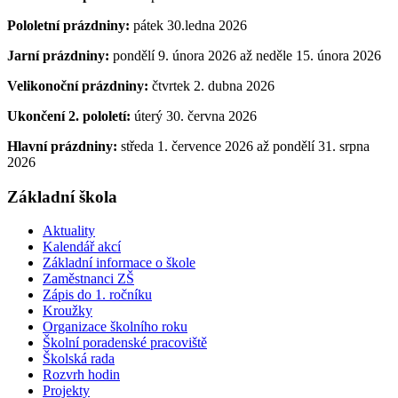
Pololetní prázdniny:
pátek 30.ledna 2026
Jarní prázdniny:
pondělí 9. února 2026 až neděle 15. února 2026
Velikonoční prázdniny:
čtvrtek 2. dubna 2026
Ukončení 2. pololetí:
úterý 30. června 2026
Hlavní prázdniny:
středa 1. července 2026 až pondělí 31. srpna
2026
Základní škola
Aktuality
Kalendář akcí
Základní informace o škole
Zaměstnanci ZŠ
Zápis do 1. ročníku
Kroužky
Organizace školního roku
Školní poradenské pracoviště
Školská rada
Rozvrh hodin
Projekty