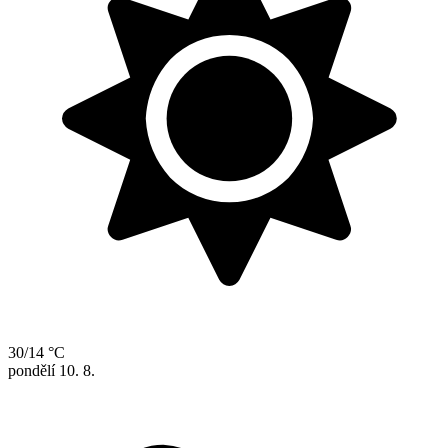
30/14 °C
pondělí
10. 8.