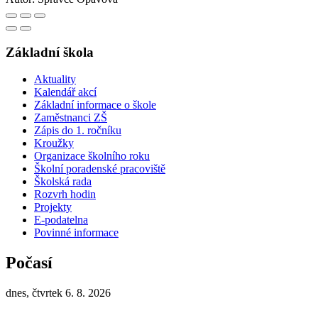
Základní škola
Aktuality
Kalendář akcí
Základní informace o škole
Zaměstnanci ZŠ
Zápis do 1. ročníku
Kroužky
Organizace školního roku
Školní poradenské pracoviště
Školská rada
Rozvrh hodin
Projekty
E-podatelna
Povinné informace
Počasí
dnes, čtvrtek 6. 8. 2026